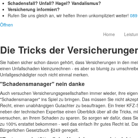
Schadensfall? Unfall? Hagel? Vandalismus?
Versicherung informiert?
Rufen Sie uns gleich an, wir helfen Ihnen unkompliziert weiter!
089
Öffnen
Home
Leistu
Die Tricks der Versicherunge
Sie haben sicher schon davon gehört, dass Versicherungen in den meis
einen Unfallschaden kleinzurechnen - es aber so blumig zu umschreibe
Unfallgeschädigter noch nicht einmal merken.
"Schadensmanager" nein danke
Auch versuchen Versicherungsgesellschaften immer wieder, ihre eige
"Schadensmanager" ins Spiel zu bringen. Das müssen Sie nicht akzeptie
Recht, einen unabhängigen Gutachter zu beauftragen. Ein freier KFZ-
neben der technischen Expertise einen Überblick über all die Tricks, m
versuchen, an Ihrem Schaden zu sparen. So sorgen wir dafür, dass Sie
zu 100% erstattet bekommen - weil das einfach Ihr gutes Recht ist. Das
Bürgerlichen Gesetzbuch §249 geregelt.